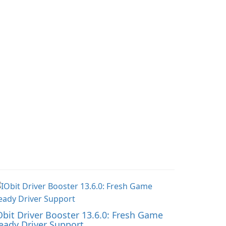
st a few clicks.
parameters to ensure
satisfactory results.
Obit Driver Booster 13.6.0: Fresh Game
eady Driver Support