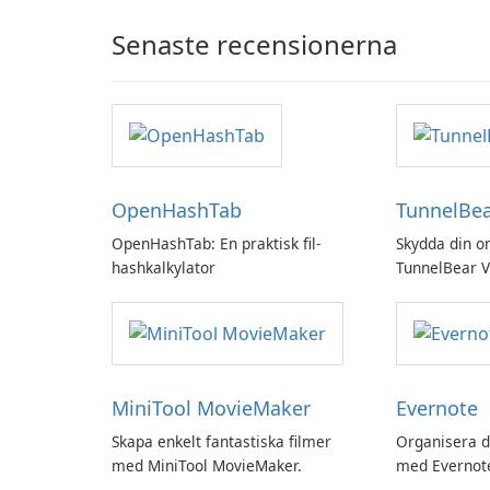
Senaste recensionerna
OpenHashTab
TunnelBe
OpenHashTab: En praktisk fil-
Skydda din o
hashkalkylator
TunnelBear 
MiniTool MovieMaker
Evernote
Skapa enkelt fantastiska filmer
Organisera d
med MiniTool MovieMaker.
med Evernot