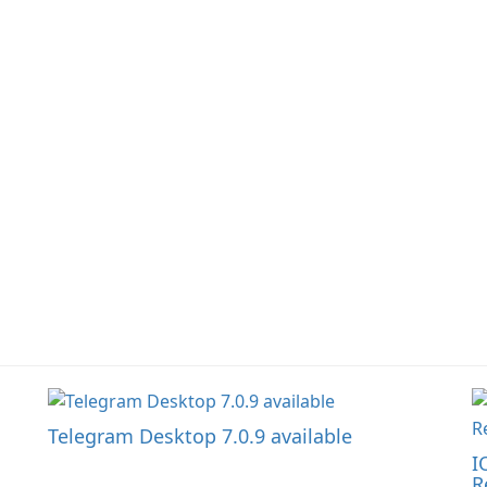
formerly known as Junk
this app allows users to
ju
Jack, now offers
easily design 3D models
widescreen support.
and generate captivating
animated scenes.
Telegram Desktop 7.0.9 available
I
R