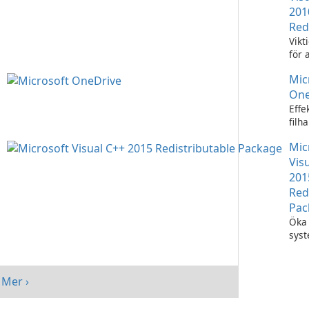
201
Red
Vikt
för 
Visu
Mic
appl
One
Effe
filh
Micr
Mic
One
Vis
201
Red
Pac
Öka 
sys
med
Visu
Redi
Mer ›
Pack