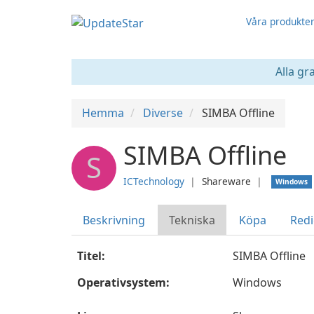
Våra produkte
Alla gr
Hemma
Diverse
SIMBA Offline
SIMBA Offline
S
ICTechnology
❘
Shareware
❘
Windows
Beskrivning
Tekniska
Köpa
Redi
Titel:
SIMBA Offline
Operativsystem:
Windows