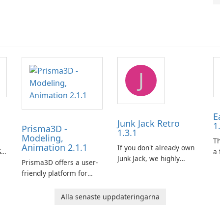
J
E
Junk Jack Retro
1
Prisma3D -
1.3.1
Modeling,
T
Animation 2.1.1
If you don't already own
I
a 
Junk Jack, we highly
Prisma3D offers a user-
Mi
recommend purchasing
friendly platform for
de
it before considering
aspiring 3D creators to
al
Junk Jack Retro. This
bring their imagination
to
Alla senaste uppdateringarna
game is where it all
to life. With a wide range
ac
began! Junk Jack Retro,
of tools and features,
s