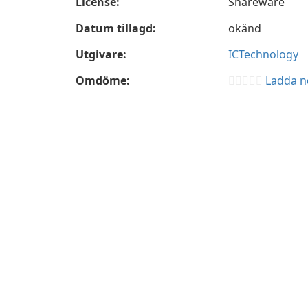
License:
Shareware
Datum tillagd:
okänd
Utgivare:
ICTechnology
Omdöme:
Ladda ne