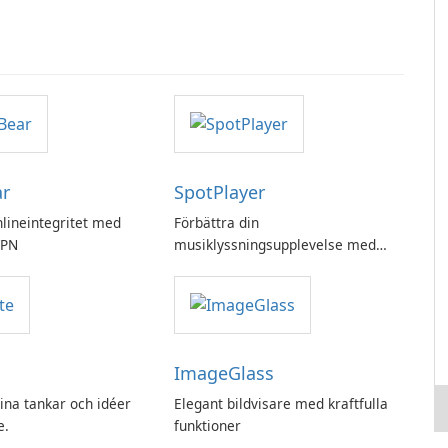
ar
SpotPlayer
nlineintegritet med
Förbättra din
VPN
musiklyssningsupplevelse med
SpotPlayer
ImageGlass
ina tankar och idéer
Elegant bildvisare med kraftfulla
e.
funktioner