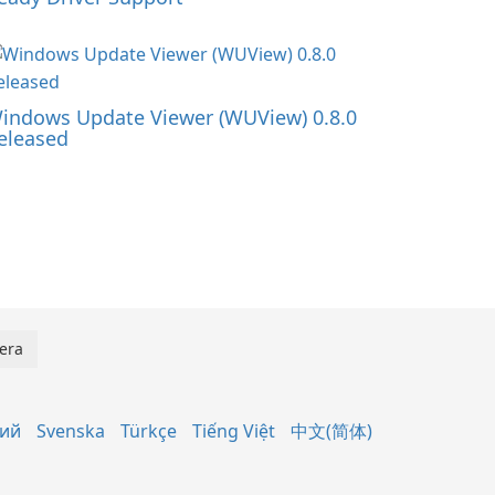
indows Update Viewer (WUView) 0.8.0
eleased
кий
Svenska
Türkçe
Tiếng Việt
中文(简体)