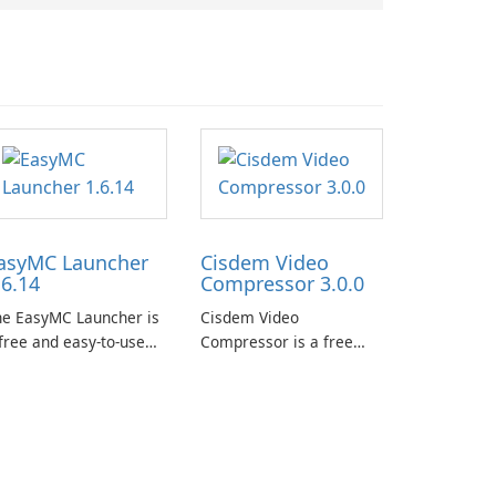
asyMC Launcher
Cisdem Video
.6.14
Compressor 3.0.0
he EasyMC Launcher is
Cisdem Video
free and easy-to-use
Compressor is a free
necraft launcher
video compression
veloped by EasyMC. It
software for Mac. It
lows Minecraft players
allows users to
 quickly and easily
compress media files by
cess their favorite
setting the percentage,
ervers and mods with
target file size, and file