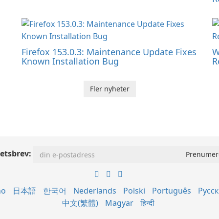
Firefox 153.0.3: Maintenance Update Fixes
W
Known Installation Bug
R
Fler nyheter
etsbrev:
no
日本語
한국어
Nederlands
Polski
Português
Русс
中文(繁體)
Magyar
हिन्दी