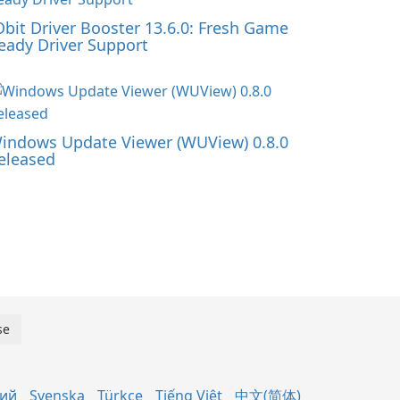
Obit Driver Booster 13.6.0: Fresh Game
eady Driver Support
indows Update Viewer (WUView) 0.8.0
eleased
кий
Svenska
Türkçe
Tiếng Việt
中文(简体)