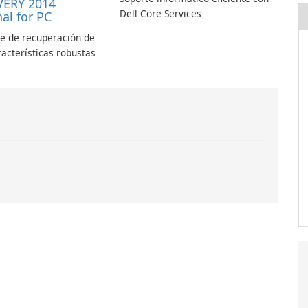
VERY 2014
Dell Core Services
al for PC
le de recuperación de
racterísticas robustas
.