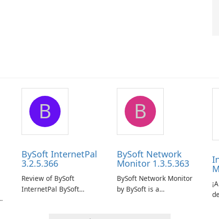
B
B
BySoft InternetPal
BySoft Network
I
3.2.5.366
Monitor 1.3.5.363
M
Review of BySoft
BySoft Network Monitor
¡
InternetPal BySoft
by BySoft is a
de
InternetPal is a
comprehensive network
A
re
comprehensive software
monitoring software
de