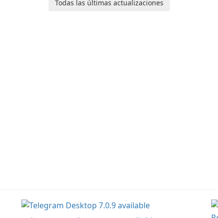
application designed to
designed to help
Todas las últimas actualizaciones
monitor your internet
businesses effectively
connection and provide
manage their network
k.
real-time insights into its
infrastructure.
performance.