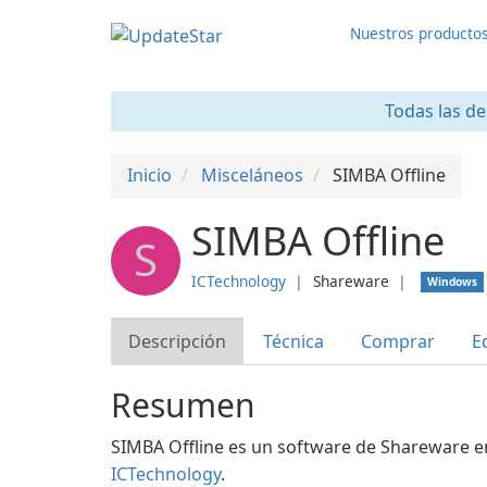
Nuestros producto
Todas las de
Inicio
Misceláneos
SIMBA Offline
SIMBA Offline
S
ICTechnology
❘
Shareware
❘
Windows
Descripción
Técnica
Comprar
E
Resumen
SIMBA Offline es un software de Shareware en
ICTechnology
.