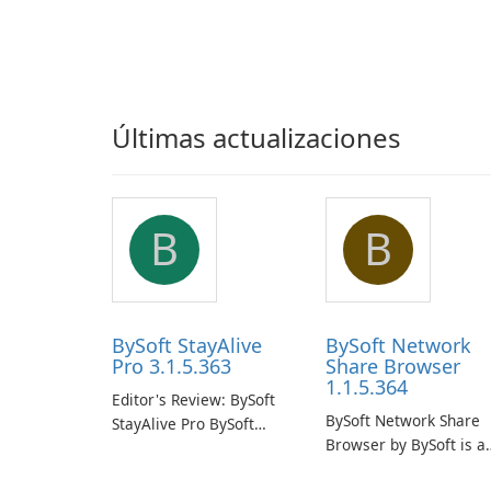
Últimas actualizaciones
B
B
BySoft StayAlive
BySoft Network
Pro 3.1.5.363
Share Browser
1.1.5.364
Editor's Review: BySoft
BySoft Network Share
StayAlive Pro BySoft
Browser by BySoft is a
StayAlive Pro is a
comprehensive softwa
reliable software