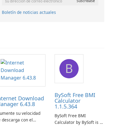
Boletín de noticias actuales
B
BySoft Free BMI
nternet Download
Calculator
anager 6.43.8
1.1.5.364
Aumente su velocidad
BySoft Free BMI
 descarga con el
Calculator by BySoft is a
dministrador de
user-friendly software
scargas de Internet!