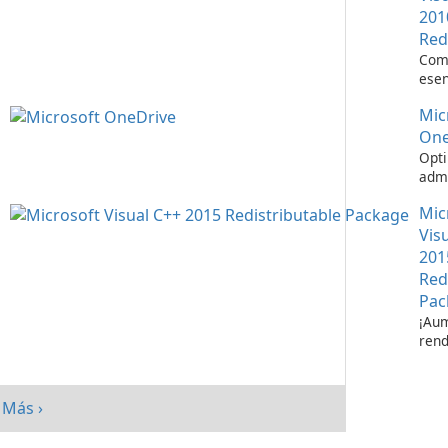
201
Red
Com
esen
ejec
Mic
apli
Visu
One
Opti
admi
de a
Mic
Micr
One
Vis
201
Red
Pac
¡Aum
rend
su s
paq
redi
Más ›
Micr
C++ 