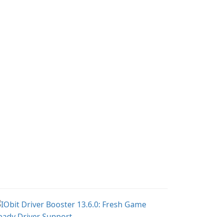
application designed to
help you calculate your
Body Mass Index quickly
and accurately.