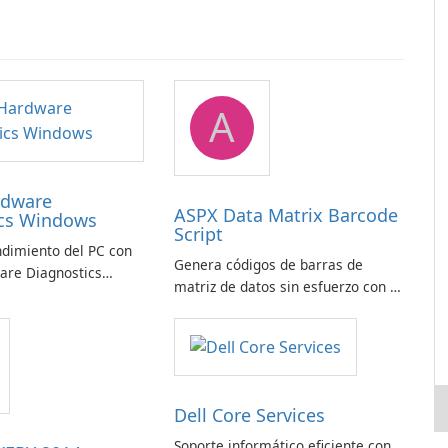
A
rdware
ASPX Data Matrix Barcode
ics Windows
Script
ndimiento del PC con
Genera códigos de barras de
are Diagnostics
matriz de datos sin esfuerzo con el
script de código de barras de
matriz de datos ASPX
Dell Core Services
Soporte informático eficiente con