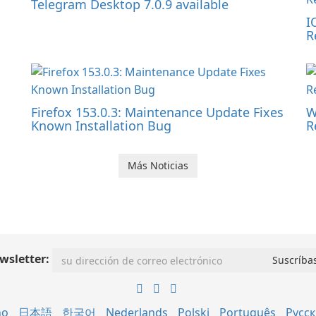
Telegram Desktop 7.0.9 available
I
R
Firefox 153.0.3: Maintenance Update Fixes
W
Known Installation Bug
R
Más Noticias
wsletter:
no
日本語
한국어
Nederlands
Polski
Português
Русс