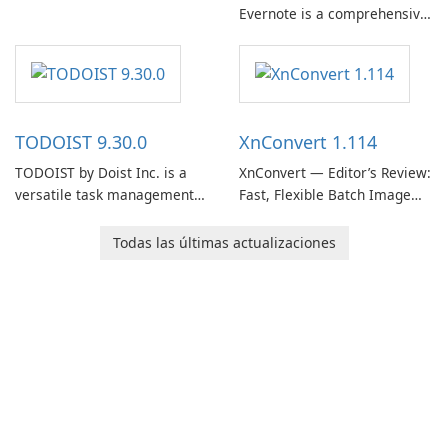
Evernote is a comprehensive
note-taking and organization
software designed to help
users capture, organize, and
access information across
multiple devices.
TODOIST 9.30.0
XnConvert 1.114
TODOIST by Doist Inc. is a
XnConvert — Editor’s Review:
versatile task management
Fast, Flexible Batch Image
tool designed to help
Converter for Windows,
individuals and teams
macOS and Linux XnConvert
Todas las últimas actualizaciones
organize their work and
is a polished, cross-platform
increase productivity.
batch image processor from
XnSoft that balances depth
and simplicity.