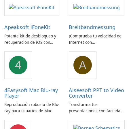
Apeaksoft iFoneKit
Breitbandmessung
Potente kit de desbloqueo y
¡Comprueba tu velocidad de
recuperación de iOS con
Internet con
amplio soporte para
Breitbandmessung de zafaco
dispositivos
GmbH!
4
A
4Easysoft Mac Blu-ray
Aiseesoft PPT to Video
Player
Converter
Reproducción robusta de Blu-
Transforma tus
ray para usuarios de Mac
presentaciones con facilidad
usando Aiseesoft PPT a
Convertidor de Vídeo