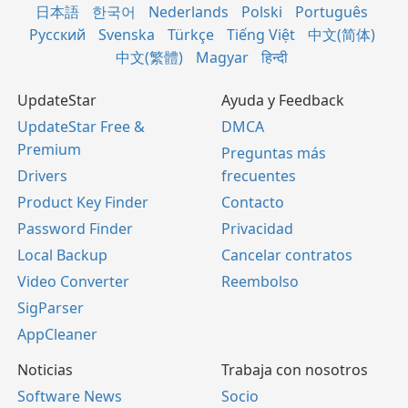
日本語
한국어
Nederlands
Polski
Português
Русский
Svenska
Türkçe
Tiếng Việt
中文(简体)
中文(繁體)
Magyar
हिन्दी
UpdateStar
Ayuda y Feedback
UpdateStar Free &
DMCA
Premium
Preguntas más
Drivers
frecuentes
Product Key Finder
Contacto
Password Finder
Privacidad
Local Backup
Cancelar contratos
Video Converter
Reembolso
SigParser
AppCleaner
Noticias
Trabaja con nosotros
Software News
Socio