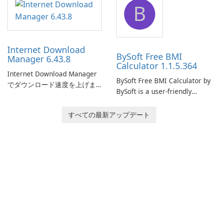
B
monitor your internet
effectively manage their
connection and provide real-
network infrastructure.
time insights into its
performance.
Internet Download
BySoft Free BMI
Manager 6.43.8
Calculator 1.1.5.364
Internet Download Manager
BySoft Free BMI Calculator by
でダウンロード速度を上げま
BySoft is a user-friendly
しょう!
software application
designed to help you
すべての最新アップデート
calculate your Body Mass
Index quickly and accurately.