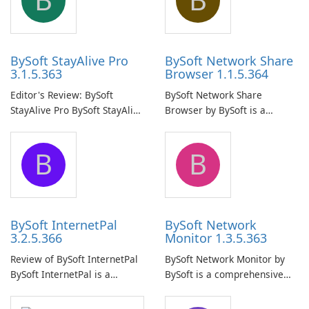
BySoft StayAlive Pro
BySoft Network Share
3.1.5.363
Browser 1.1.5.364
Editor's Review: BySoft
BySoft Network Share
StayAlive Pro BySoft StayAlive
Browser by BySoft is a
Pro is a reliable software
comprehensive software
application designed to
application that allows users
B
B
ensure the continuous and
to easily browse and manage
uninterrupted operation of
shared folders on their
your computer system.
network.
BySoft InternetPal
BySoft Network
3.2.5.366
Monitor 1.3.5.363
Review of BySoft InternetPal
BySoft Network Monitor by
BySoft InternetPal is a
BySoft is a comprehensive
comprehensive software
network monitoring software
application designed to
designed to help businesses