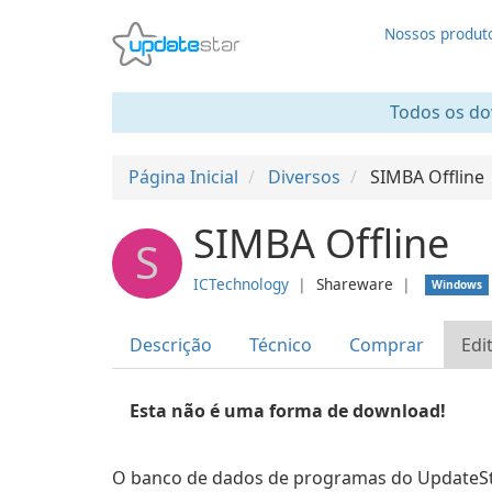
Nossos produt
Todos os dow
Página Inicial
Diversos
SIMBA Offline
SIMBA Offline
S
ICTechnology
❘
Shareware
❘
Windows
Descrição
Técnico
Comprar
Edi
Esta não é uma forma de download!
O banco de dados de programas do UpdateStar