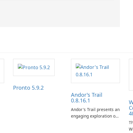
Pronto 5.9.2
Andor's Trail
0.8.16.1
W
C
Andor's Trail presents an
4
engaging exploration of
the fantasy world of
Th
Dhayavar, centered
W