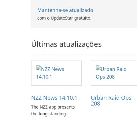
Mantenha-se atualizado
com o UpdateStar gratuito.
Últimas atualizações
NZZ News 14.10.1
Urban Raid Ops
208
The NZZ app presents
the long-standing
journalism of the NZZ,
rooted in independence,
open debate, and a