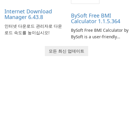
performance.
Internet Download
BySoft Free BMI
Manager 6.43.8
Calculator 1.1.5.364
인터넷 다운로드 관리자로 다운
BySoft Free BMI Calculator by
로드 속도를 높이십시오!
BySoft is a user-friendly
software application
designed to help you
모든 최신 업데이트
calculate your Body Mass
Index quickly and accurately.