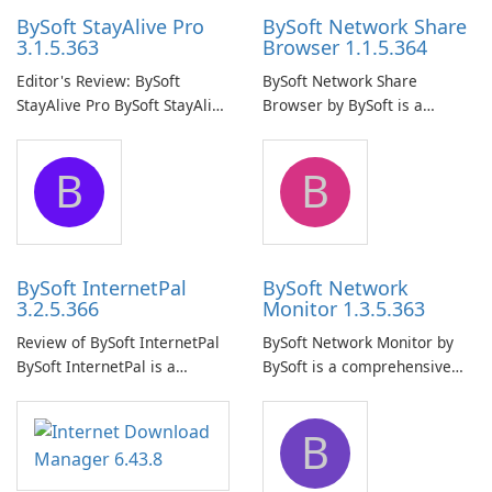
BySoft StayAlive Pro
BySoft Network Share
3.1.5.363
Browser 1.1.5.364
Editor's Review: BySoft
BySoft Network Share
StayAlive Pro BySoft StayAlive
Browser by BySoft is a
Pro is a reliable software
comprehensive software
application designed to
application that allows users
B
B
ensure the continuous and
to easily browse and manage
uninterrupted operation of
shared folders on their
your computer system.
network.
BySoft InternetPal
BySoft Network
3.2.5.366
Monitor 1.3.5.363
Review of BySoft InternetPal
BySoft Network Monitor by
BySoft InternetPal is a
BySoft is a comprehensive
comprehensive software
network monitoring software
application designed to
designed to help businesses
B
monitor your internet
effectively manage their
connection and provide real-
network infrastructure.
time insights into its