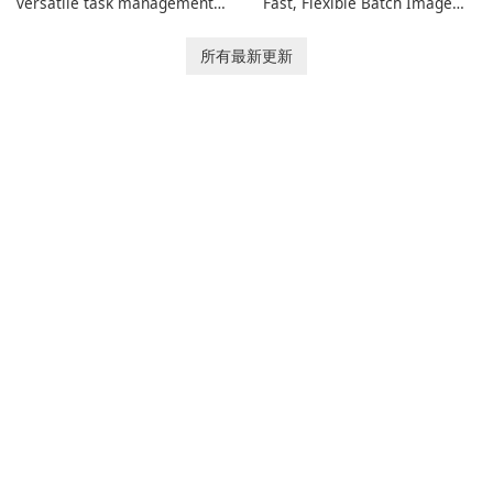
versatile task management
Fast, Flexible Batch Image
tool designed to help
Converter for Windows,
individuals and teams
macOS and Linux XnConvert
所有最新更新
organize their work and
is a polished, cross-platform
increase productivity.
batch image processor from
XnSoft that balances depth
and simplicity.