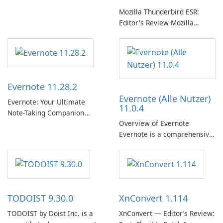
曲、專輯、播放清單和播客庫
Mozilla Thunderbird ESR:
以供在線收聽的許可權。憑藉
Editor's Review Mozilla
個人化推薦、離線收聽和社交
Thunderbird ESR (Extended
分享等功能，Spotify 為使用者
Support Release) is the long-
提供無縫的音樂體驗，讓他們
term support channel of the
發現、流式傳輸和欣賞他們最
Thunderbird desktop email
喜歡的音樂。 音樂流媒體：
client designed for
Evernote 11.28.2
Spotify …
organizations and users who
Evernote (Alle Nutzer)
need predictable …
Evernote: Your Ultimate
11.0.4
Note-Taking Companion
Overview of Evernote
Evernote, developed by
Evernote is a comprehensive
EverNote Corp., is a versatile
note-taking and organization
note-taking application that
software designed to help
helps users capture ideas,
users capture, organize, and
organize to-do lists, and keep
access information across
track of important
multiple devices.
information.
TODOIST 9.30.0
XnConvert 1.114
TODOIST by Doist Inc. is a
XnConvert — Editor’s Review: